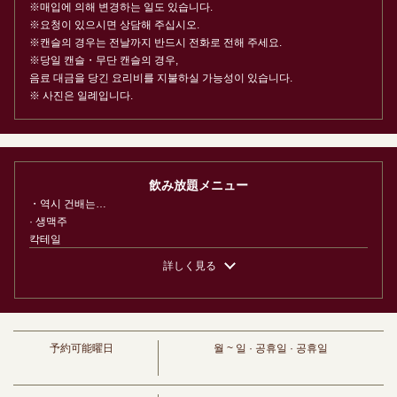
※매입에 의해 변경하는 일도 있습니다.
https://uohan.owst.jp/courses/216906291
※요청이 있으시면 상담해 주십시오.
※캔슬의 경우는 전날까지 반드시 전화로 전해 주세요.
お店情報をコピー
※당일 캔슬・무단 캔슬의 경우,
음료 대금을 당긴 요리비를 지불하실 가능성이 있습니다.
※ 사진은 일례입니다.
閉じる
飲み放題メニュー
・역시 건배는…
· 생맥주
칵테일
・하이볼/진저 하이볼/카시스/모스코뮈
詳しく見る
· 토주술
・그날 추천의 냉주&연주 각 3종
· 매실주
・소다/록/물/탕
· 멋지게 ...
予約可能曜日
월 ~ 일 · 공휴일 · 공휴일
・글라스 와인 레드 or 화이트
・나누는 방법 여러가지・・・