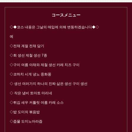
コースメニュー
◇◆코스 내용은 그날의 매입에 의해 변동하겠습니다◆◇
예
◇전채 계절 전채 담기
◇회 생선 제철 생선 7종
◇구이 여름 야채와 제철 생선 카레 치즈 구이
◇코하치 시게 냉노 중화풍
◇ 생선 여러가지 하나의 진짜 삶은 생선 구이 생선
◇ 작은 냄비 토마토 마리네
◇튀김 새우 커틀릿 여름 카레 소스
この店舗情報をシェアする
◇밥 도미의 볶음밥
【제철 해산물 요리를 맛볼 수 있다!!】 2시간 음방 포함 ◆
◇즙물 도미노아라즙
생선 능숙 코스 6500엔 | 居魚屋うおはん 立町店
広島県広島市中区立町５－７Gハウス 2F