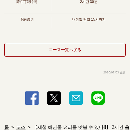
・보리 or 고구마 or 아와모리
滞在可能時間
2시간 30분
사워
・후루-주/가리주/우메주/레몬주
· 마실 수없는 사람에게도!
予約締切
내점일 당일 15시까지
・우롱 차/오렌지/자몽/진자에르
コース一覧へ戻る
2026/07/03 更新
톱
코스
【제철 해산물 요리를 맛볼 수 있다!!】 2시간 음