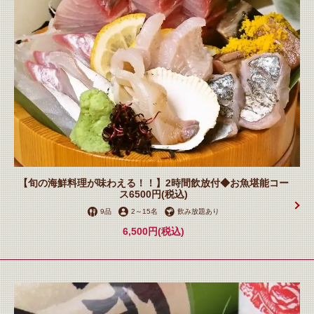
【旬の海鮮料理が味わえる！！】2時間飲放付◆お魚堪能コー
ス6500円(税込)
9品
2
～
15名
飲み放題あり
6,500円
(税込)