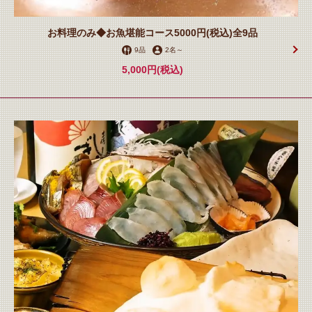
お料理のみ◆お魚堪能コース5000円(税込)全9品
9品
2名
～
5,000円
(税込)