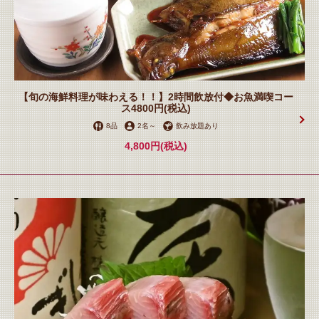
【旬の海鮮料理が味わえる！！】2時間飲放付◆お魚満喫コー
ス4800円(税込)
8品
2名
～
飲み放題あり
4,800円
(税込)