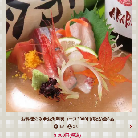
この店舗情報をシェアする
お料理のみ◆お魚満喫コース3300円(税込)全8品
コース | 居魚屋うおはん 立町店
8品
2名
～
広島県広島市中区立町５－７Gハウス 2F
3,300円
(税込)
https://uohan.owst.jp/courses