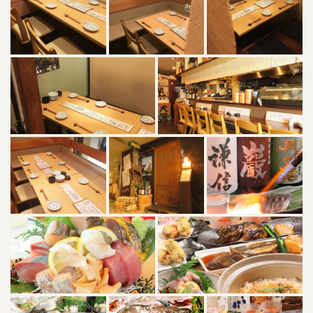
この店舗情報をシェアする
写真 | 居魚屋うおはん 立町店
広島県広島市中区立町５－７Gハウス 2F
https://uohan.owst.jp/gallery
お店情報をコピー
閉じる