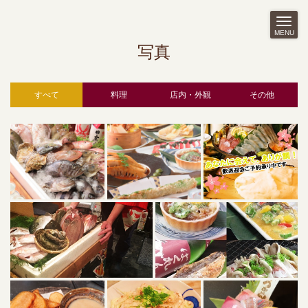
MENU
写真
すべて
料理
店内・外観
その他